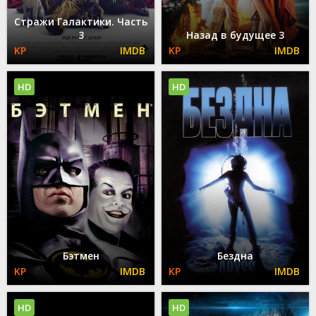
Стражи Галактики. Часть
3
Назад в будущее 3
HD
HD
Бэтмен
Бездна
HD
HD