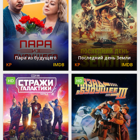
Пара из будущего
Последний день Земли
HD
HD