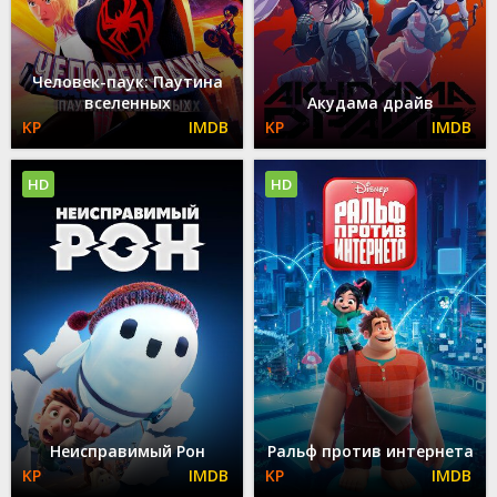
Человек-паук: Паутина
вселенных
Акудама драйв
HD
HD
Неисправимый Рон
Ральф против интернета