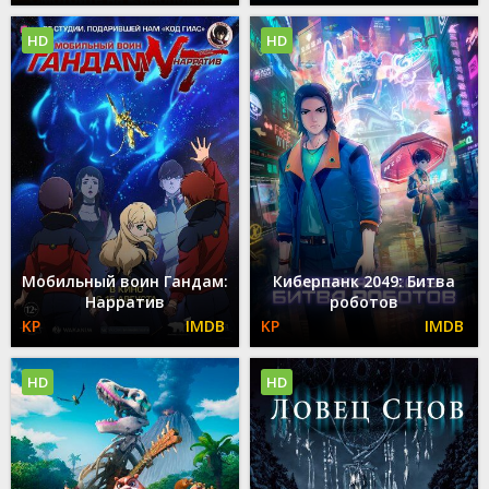
HD
HD
Мобильный воин Гандам:
Киберпанк 2049: Битва
Нарратив
роботов
HD
HD