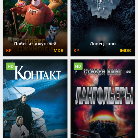
Побег из джунглей
Ловец снов
HD
HD