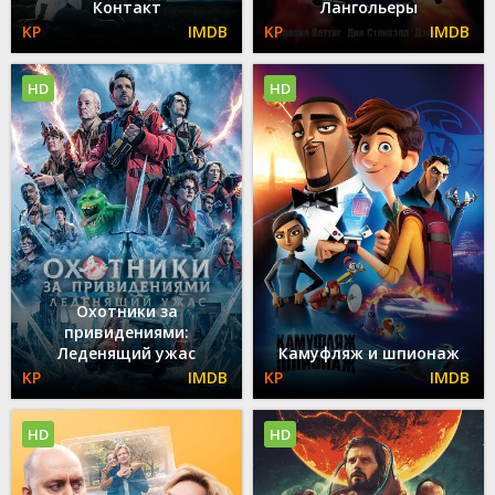
Контакт
Лангольеры
HD
HD
Охотники за
привидениями:
Леденящий ужас
Камуфляж и шпионаж
HD
HD