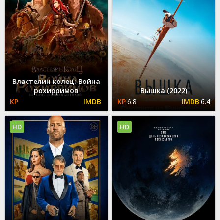
Властелин колец: Война
рохирримов
Вышка (2022)
6.8
6.4
HD
HD