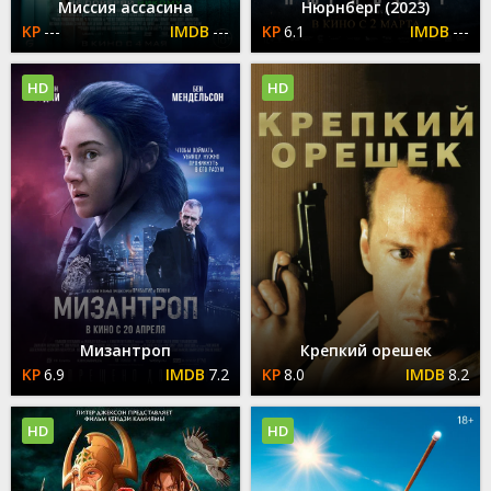
Миссия ассасина
Нюрнберг (2023)
---
---
6.1
---
HD
HD
Мизантроп
Крепкий орешек
6.9
7.2
8.0
8.2
HD
HD