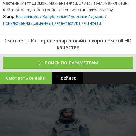
Честейн, Мэтт Дэймон, Маккензи Фой, Элиес Габел, Майкл Кейн,
Кейси Аффлек, Тофер Грейс, Эллен Берстин, Джон Литгоу
Жанр:
Все фильмы
/
Зарубежные
/
Боевики
/
Драмы
/
Приключения
/
Семейные
/
Фантастика
/
Фэнтези
Смотреть Интерстеллар онлайн в хорошем Full HD
качестве
ПОИСК ПО ПАРАМЕТРАМ
Смотреть онлайн
Трейлер