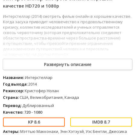
качестве HD720 и 1080p
Интерстеллар (2014) смотреть фильм онлайн в хорошем качестве.
Когда засуха приводит человечество к продовольственному
кризису, коллектив исследователей и ученых отправляется
сквозь червоточину (которая предположительно соединяет
области пространства-времени через большое расстояние)
в путешествие, чтобы превзойти прежние ограничения
для космических путешествий человека и переселить
человечество на другую планету.
Развернуть описание
209
210
211
212
213
214
215
216
217
218
219
220
221
Интерстеллар
(2014) можно смотреть онлайн в хорошем качестве Full HD 1080 и
4к, хороший звук полностью на русском языке.
Название:
Интерстеллар
Год выхода:
2014
Режиссер:
Кристофер Нолан
Страна:
США, Великобритания, Канада
Перевод:
Дублированный
Качество:
720 - 1080
8.6
8.7
Актеры:
Мэттью Макконахи, Энн Хэтэуэй, Уэс Бентли, Джессика