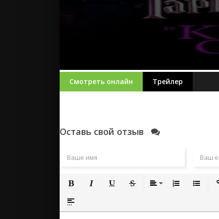
Смотреть онлайн
Трейлер
Оставь свой отзыв
Полужирный
Курсив
Подчеркнутый
Зачеркнутый
Выравнивание
Нумерованный
Маркиро
Вс
Вставка спойлера