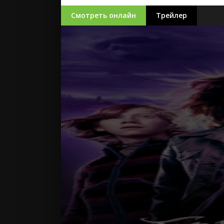
Наши друзья
Смотреть онлайн
Трейлер
Бескрайний 
Чёрный Лото
Пропавшая б
Бостонский 
Город Астер
фильм Перево
хорошем каче