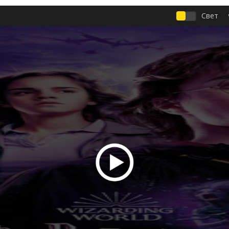
:
Свет
бассейн
с
ез вести
душитель
оидов
дчик (2023)
Гарри Поттер и Кубок огня (2005) можно смотреть онлайн
стве Full HD 1080 и 4к, хороший звук полностью на русском языке.