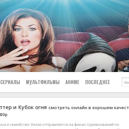
СЕРИАЛЫ
МУЛЬТФИЛЬМЫ
АНИМЕ
ПОСЛЕДНЕЕ
ттер и Кубок огня
смотреть онлайн в хорошем качес
Все
Криминал
080p
Боевики
Мелодрамы
Военные
2024
Приключения
она и семейство Уизли отправляется на финал соревнований по