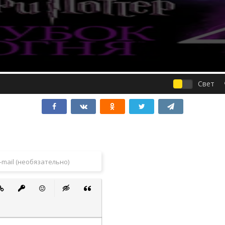
Свет
 список
ванный список
тавить ссылку
Вставить защищенную ссылку
Вставить смайлик
Вставка скрытого текста
Вставка цитаты