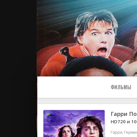
ФИЛЬМЫ
Гарри По
Все
HD720 и 1
2024
Гарри, Герми