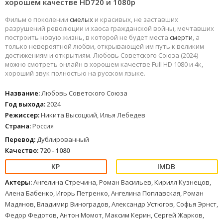
хорошем качестве HD720 и 1080p
Фильм о поколении
смелых
и красивых, не заставших
разрушений революции и хаоса гражданской войны, мечтавших
построить новую жизнь, в которой не будет места
смерти
, а
только невероятной любви, открывающей им путь к великим
достижениям и открытиям. Любовь Советского Союза (2024)
можно смотреть онлайн в хорошем качестве Full HD 1080 и 4к,
хороший звук полностью на русском языке.
Название:
Любовь Советского Союза
Год выхода:
2024
Режиссер:
Никита Высоцкий, Илья Лебедев
Страна:
Россия
Перевод:
Дублированный
Качество:
720 - 1080
Актеры:
Ангелина Стречина, Роман Васильев, Кирилл Кузнецов,
Алена Бабенко, Игорь Петренко, Ангелина Поплавская, Роман
Мадянов, Владимир Виноградов, Александр Устюгов, Софья Эрнст,
Федор Федотов, Антон Момот, Максим Керин, Сергей Жарков,