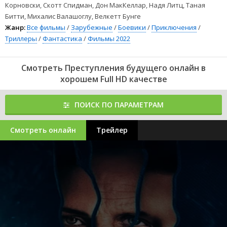
пластик мальчик вызовет нужный эффект.
Корновски, Скотт Спидман, Дон МакКеллар, Надя Литц, Таная
Битти, Михалис Валашоглу, Велкетт Бунге
53
54
55
56
57
58
59
60
61
62
63
64
65
66
67
68
69
70
71
72
73
74
75
76
Жанр:
Все фильмы
/
Зарубежные
/
Боевики
/
Приключения
/
77
78
79
80
81
82
83
84
85
86
87
88
89
90
91
92
93
94
95
96
97
98
99
100
Преступления будущего (2022) можно смотреть онлайн в
Триллеры
/
Фантастика
/
Фильмы 2022
хорошем качестве Full HD 1080 и 4к, хороший звук полностью на
русском языке.
Смотреть Преступления будущего онлайн в
хорошем Full HD качестве
ПОИСК ПО ПАРАМЕТРАМ
Смотреть онлайн
Трейлер