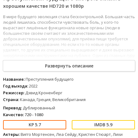
хорошем качестве HD720 и 1080p
В мире будущего эволюция стала бесконтрольной. Большая часть
людей лишилась способности чувствовать боль, у кого-то
вырастают лишённые функционала новые органы (люди в
большинстве своём считают их злокачественными или
доброкачественными опухолями), для приёма пищи требуется
специальное оборудование. Но если кто-то новые органы
удаляет, то другие их специально выращивают и даже вырезают
хирургическими инструментами на публике. Один из главных гуру
этого дела — художник Сол Тенсер (Вигго Мортенсен). Во всех его
Развернуть описание
дерзких арт-перформансах ему помогает партнёрша Каприс (Леа
Сейду). Тенсер одержим возможностями перехода людей на
принципиально новую ступень эволюции. Один из таких
Название:
Преступления будущего
вариантов ему предлагает экоактивист Лэнг (Скотт Спидман). Он
Год выхода:
2022
рассказывает, что смог видоизменить собственного сына.
Режиссер:
Дэвид Кроненберг
Мальчик питался специальными пластиковыми батончиками, но
Страна:
Канада, Греция, Великобритания
его убила мать. Отец бережно хранит тело мальчика и
предлагает Тенсеру провести вскрытие ребёнка во время нового
Перевод:
Дублированный
представления. Мир будущего жесток, а конкуренция в арт-мире
Качество:
720 - 1080
высока. И если кто-то выращивает огромное количество ушей,
другая художница делает на своём лице несколько разрезов.
5.7
5.9
Каприс и Сол посещают многочисленные перформансы и ищут
новые способы шокировать публику. Возможно, поедавший
Актеры:
Вигго Мортенсен, Леа Сейду, Кристен Стюарт, Лихи