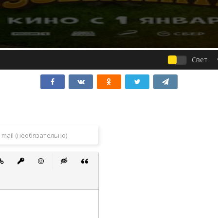
Свет
 список
ванный список
тавить ссылку
Вставить защищенную ссылку
Вставить смайлик
Вставка скрытого текста
Вставка цитаты