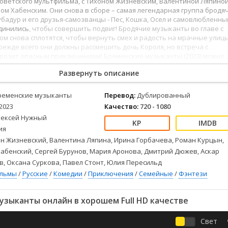
оветского мультфильма, с Тихоном Жизневским, Валентиной Ляпино
Детективы
2023
Семейные
ом Хабенским. Они снова в сборе – самая легендарная группа бродя
Детские
2022
Спорт
убадур и его друзья-самозванцы - Пес, Кошка, Осел и самовлюбленны
Драмы
2021
Триллеры
динились
, чтобы совершить подвиг! Бродячие музыканты во главе с
м снова сплотятся, чтобы вернуть смех и радость на мрачные улиц
Комедии
Ужасы
режде всего они должны рассмешить дочь Короля, но встреча с
Русские
Фантастика
грозит опасным приключением! Бременские музыканты (2023) можно
айн в хорошем качестве Full HD 1080 и 4к, хороший звук полностью н
СССР
Фэнтези
Развернуть описание
е.
ые
Зарубежные
Фильмы из соцетей
ременские музыканты
Перевод:
Дублированный
2023
Качество:
720 - 1080
лексей Нужный
ия
н Жизневский, Валентина Ляпина, Ирина Горбачева, Роман Курцын,
абенский, Сергей Бурунов, Мария Аронова, Дмитрий Дюжев, Аскар
, Оксана Суркова, Павел Стонт, Юлия Пересильд
ильмы
/
Русские
/
Комедии
/
Приключения
/
Семейные
/
Фэнтези
зыканты онлайн в хорошем Full HD качестве
Свет