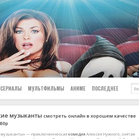
СЕРИАЛЫ
МУЛЬТФИЛЬМЫ
АНИМЕ
ПОСЛЕДНЕЕ
кие музыканты
смотреть онлайн в хорошем качестве
Все
Криминал
080p
Боевики
Мелодрамы
Военные
2024
Приключения
 музыканты» — приключенческая
комедия
Алексея Нужного, снятая