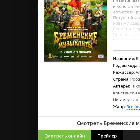
по мотивам с
2023
и Константин
2022
артистов! Тр
2021
Петух -
объе
новым лидеро
Бремена. И п
Русские
Принцессой 
смотреть онл
СССР
русском язык
Зарубежн
Название:
Б
Год выхода:
Режиссер:
А
Страна:
Росс
Актеры:
Тихо
Константин Х
Нигамедзянов
Жанр:
Все ф
Смотреть Бременские му
Смотреть онлайн
Трейлер