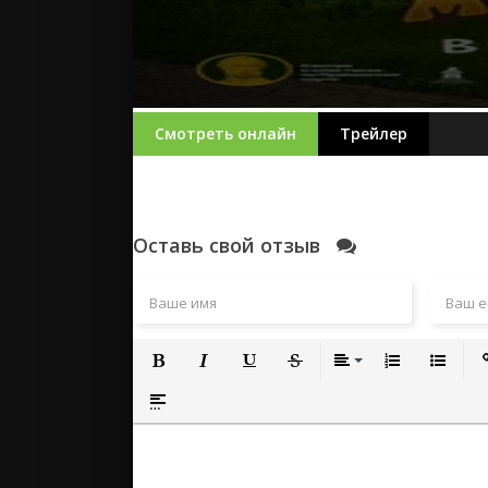
Смотреть онлайн
Трейлер
Оставь свой отзыв
Полужирный
Курсив
Подчеркнутый
Зачеркнутый
Выравнивание
Нумерованный
Маркиро
Вс
Вставка спойлера