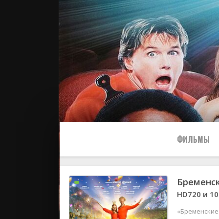
ФИЛЬМЫ
Бременс
Все
HD720 и 1
2024
«Бременские