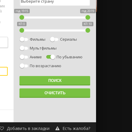
й
чих
й
год 1915
год 2019
ы
КП 0
КП 10
а
Фильмы
Сериалы
Мультфильмы
Аниме
По убыванию
По возрастанию
Добавить в закладки
Есть жалоба?