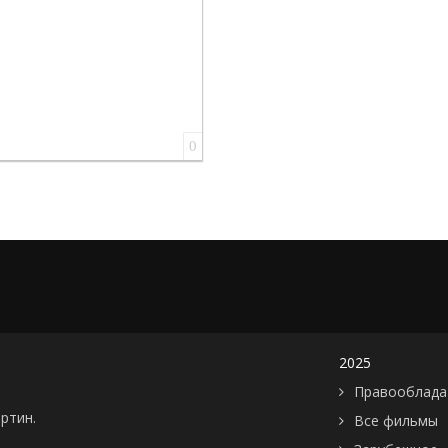
0
2025
Правооблада
артин.
Все фильмы