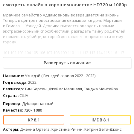
смотреть онлайн в хорошем качестве HD720 и 1080p
Мрачное семейство Аддамс вновь возвращается на экраны.
Теперь в центре повествования оказывается дочь Мортиши
и Гомеса — Уэнсдэй. Девочка пытается овладеть новыми
экстрасенсорными способностями, разгадать тайну родителей
и помешать убийце, который доставляет неприятности всему
городу.
101
102
103
104
105
106
107
108
109
110
111
112
113
114
115
116
117
118
Уэнсдэй ( Венсдей сериал 2022 - 2023) (2022) можно смотреть
Развернуть описание
онлайн в хорошем качестве Full HD 1080 и 4к, хороший звук
полностью на русском языке.
Название:
Уэнсдэй ( Венсдей сериал 2022 - 2023)
Год выхода:
2022
Режиссер:
Тим Бёртон, Джеймс Маршалл, Ганджа Монтейру
Страна:
США
Перевод:
Дублированный
Качество:
720 - 1080
8.1
8.1
Актеры:
Дженна Ортега, Кристина Риччи, Кэтрин Зета-Джонс,