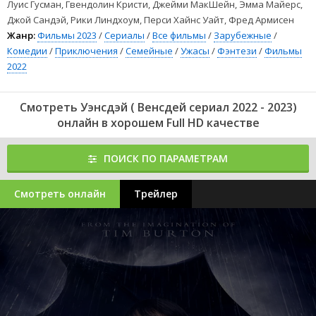
Луис Гусман, Гвендолин Кристи, Джейми МакШейн, Эмма Майерс,
Джой Сандэй, Рики Линдхоум, Перси Хайнс Уайт, Фред Армисен
Жанр:
Фильмы 2023
/
Сериалы
/
Все фильмы
/
Зарубежные
/
Комедии
/
Приключения
/
Семейные
/
Ужасы
/
Фэнтези
/
Фильмы
2022
Смотреть Уэнсдэй ( Венсдей сериал 2022 - 2023)
онлайн в хорошем Full HD качестве
ПОИСК ПО ПАРАМЕТРАМ
Смотреть онлайн
Трейлер