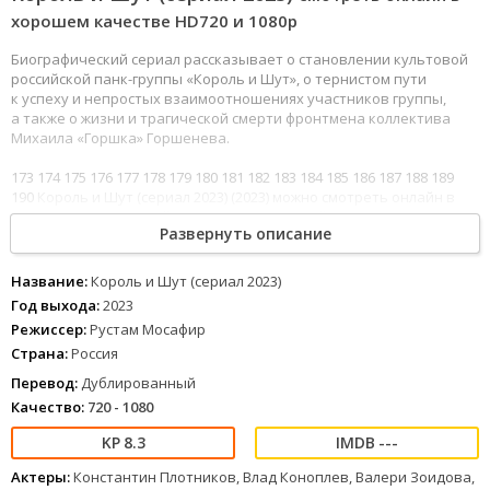
хорошем качестве HD720 и 1080p
Биографический сериал рассказывает о становлении культовой
российской панк-группы «Король и Шут», о тернистом пути
к успеху и непростых взаимоотношениях участников группы,
а также о жизни и трагической смерти фронтмена коллектива
Михаила «Горшка» Горшенева.
173
174
175
176
177
178
179
180
181
182
183
184
185
186
187
188
189
190
Король и Шут (сериал 2023) (2023) можно смотреть онлайн в
хорошем качестве Full HD 1080 и 4к, хороший звук полностью на
Развернуть описание
русском языке.
Название:
Король и Шут (сериал 2023)
Год выхода:
2023
Режиссер:
Рустам Мосафир
Страна:
Россия
Перевод:
Дублированный
Качество:
720 - 1080
8.3
---
Актеры:
Константин Плотников, Влад Коноплев, Валери Зоидова,