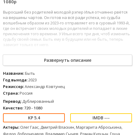
1080p
Выросший без родителей молодой рэпер Илья отчаянно рвётся
на вершины чартов. Он готов на всё ради успеха, но судьба
волшебным образом из 2023-го отправляет его в суровый 1993-й,
где он встречает своих молодых родителей и попадает в лихие
приключения того времени. У Ильи всего три дня, чтоб изменить
судьбу своей семьи. Быть ему в будущем или не быть, теперь
зависит только от него.
53
54
55
56
57
58
59
60
61
62
63
64
65
66
67
68
69
70
71
72
73
74
75
Развернуть описание
76
Быть (2023) можно смотреть онлайн в хорошем качестве Full HD
1080 и 4к, хороший звук полностью на русском языке.
Название:
Быть
Год выхода:
2023
Режиссер:
Александр Ковтунец
Страна:
Россия
Перевод:
Дублированный
Качество:
720 - 1080
5.4
---
Актеры:
Олег Гаас, Дмитрий Власкин, Маргарита Аброськина,
Федор Добронравов, Владимир Сычев, Роман Курцын, Гоша