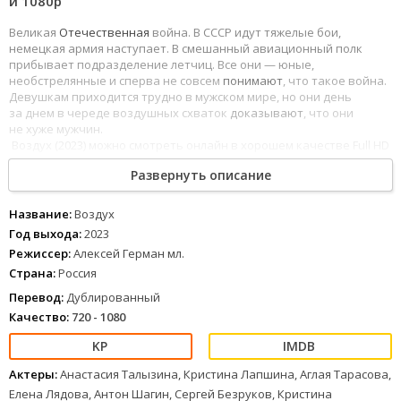
и 1080p
Великая
Отечественная
война. В СССР идут тяжелые бои,
немецкая армия наступает. В смешанный авиационный полк
прибывает подразделение летчиц. Все они — юные,
необстрелянные и сперва не совсем
понимают
, что такое война.
Девушкам приходится трудно в мужском мире, но они день
за днем в череде воздушных схваток
доказывают
, что они
не хуже мужчин.
Воздух (2023) можно смотреть онлайн в хорошем качестве Full HD
1080 и 4к, хороший звук полностью на русском языке.
Развернуть описание
Название:
Воздух
Год выхода:
2023
Режиссер:
Алексей Герман мл.
Страна:
Россия
Перевод:
Дублированный
Качество:
720 - 1080
Актеры:
Анастасия Талызина, Кристина Лапшина, Аглая Тарасова,
Елена Лядова, Антон Шагин, Сергей Безруков, Кристина