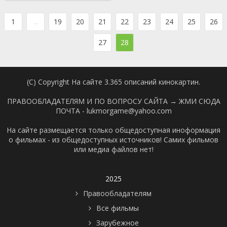
1
...
19
20
21
22
23
24
25
26
27
28
(C) Copyright На сайте 3.365 описаний кинокартин.
ПРАВООБЛАДАТЕЛЯМ И ПО ВОПРОСУ САЙТА →
ЖМИ СЮДА
ПОЧТА - lukmorgame@yahoo.com
На сайте размещается только общедоступная иноформация
о фильмах - из общедоступных источников! Самих фильмов
или медиа файлов нет!
2025
Правообладателям
Все фильмы
Зарубежное