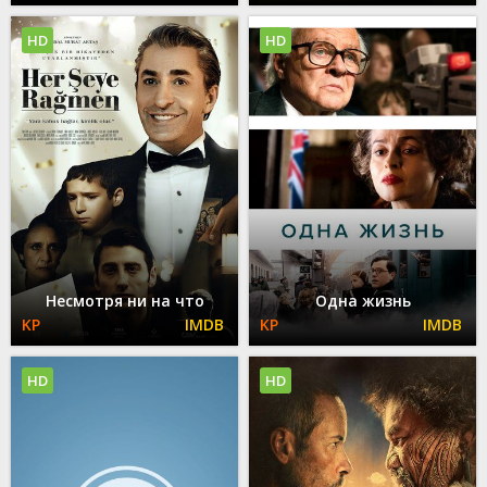
HD
HD
Несмотря ни на что
Одна жизнь
HD
HD