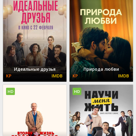
Идеальные друзья
Природа любви
HD
HD