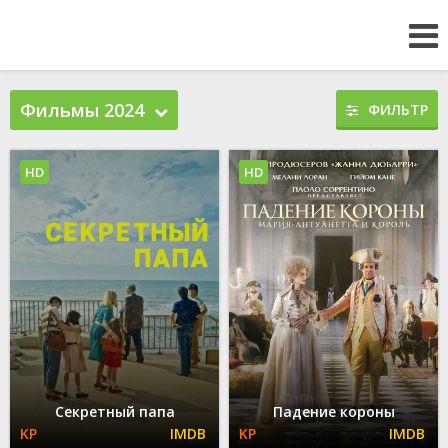
Фильмы 2024
ФИЛЬТР
HD
HD
Секретный папа
Падение короны