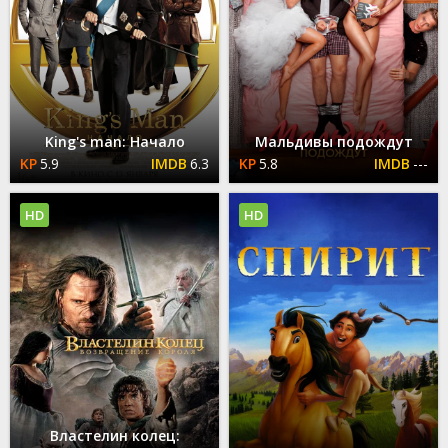
King's man: Начало
Мальдивы подождут
5.9
6.3
5.8
---
HD
HD
Властелин колец: