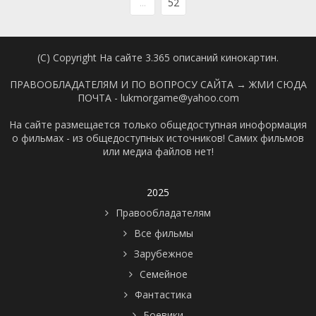
...
52
(C) Copyright На сайте 3.365 описаний кинокартин.
ПРАВООБЛАДАТЕЛЯМ И ПО ВОПРОСУ САЙТА →
ЖМИ СЮДА
ПОЧТА - lukmorgame@yahoo.com
На сайте размещается только общедоступная иноформация
о фильмах - из общедоступных источников! Самих фильмов
или медиа файлов нет!
2025
Правообладателям
Все фильмы
Зарубежное
Семейное
Фантастика
Боевики