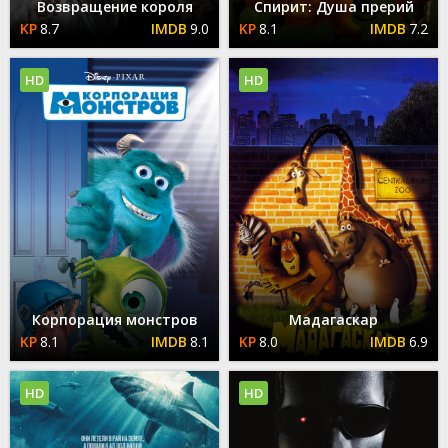
Возвращение короля
Спирит: Душа прерий
8.7
9.0
8.1
7.2
HD
HD
Корпорация монстров
Мадагаскар
8.1
8.1
8.0
6.9
HD
HD