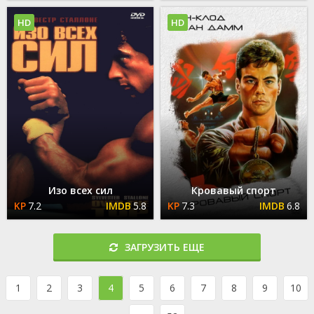
HD
HD
Изо всех сил
Кровавый спорт
7.2
5.8
7.3
6.8
ЗАГРУЗИТЬ ЕЩЕ
1
2
3
4
5
6
7
8
9
10