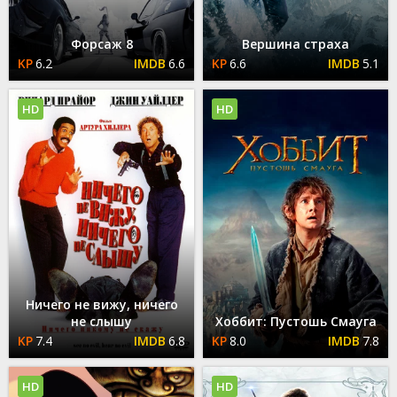
Форсаж 8
Вершина страха
6.2
6.6
6.6
5.1
HD
HD
Ничего не вижу, ничего
не слышу
Хоббит: Пустошь Смауга
7.4
6.8
8.0
7.8
HD
HD