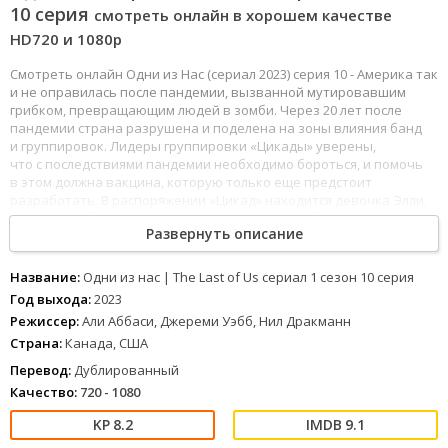
10 серия
смотреть онлайн в хорошем качестве
HD720 и 1080p
Смотреть онлайн Одни из Нас (сериал 2023) серия 10 - Америка так
и не оправилась после пандемии, вызванной мутировавшим
грибком, превращающим людей в зомби. Через 20 лет после
пандемии страна разрушена и поделена на зоны влияния банд
и группировок. Лидеры группировки «Цикады» уверены,
что с последствиями пандемии необходимо бороться, и помочь
в этом должна вакцина, которую только еще предстоит
разработать. В распоряжении «Цикад» находится девочка Элли,
у которой обнаружили иммунитет к спорам грибка.
Развернуть описание
Контрабандист Джоэл Миллер соглашается доставить 13-летнюю
Элли Джонсон в Университет Колорадо, в лабораториях которого
есть необходимое оборудование для исследования
Название:
Одни из нас | The Last of Us сериал 1 сезон 10 серия
и производства вакцины. Но на пути к цели Джоэла и Элли ждут
Год выхода:
2023
десятки неприятных встреч и испытаний.
Режиссер:
Али Аббаси, Джереми Уэбб, Нил Дракманн
Страна:
Канада, США
155
156
157
158
159
160
161
162
163
164
165
166
167
168
169
170
171
172
Одни из нас | The Last of Us сериал 1 сезон 10 серия (2023)
Перевод:
Дублированный
можно смотреть онлайн в хорошем качестве Full HD 1080 и 4к,
Качество:
720 - 1080
хороший звук полностью на русском языке.
8.2
9.1