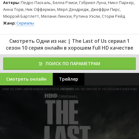
Актеры:
Педро Паскаль, Белла Рэмси, Гэбриел Луна, Нико Паркер,
Анна Торв, Ник Офферман, Мерл Дэндридж, Джеффри Пирс,
Мюррэй Бартлетт, Мелани Лински, Рутина Уэсли, Сторм Рейд
Жанр:
Сериалы
Смотреть Одни из нас | The Last of Us сериал 1
сезон 10 серия онлайн в хорошем Full HD качестве
ПОИСК ПО ПАРАМЕТРАМ
Смотреть онлайн
Трейлер