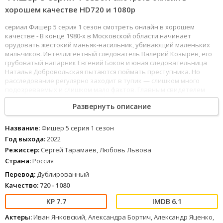
хорошем качестве HD720 и 1080p
сериал Фишер 5 серия 1 сезон смотреть онлайн в хорошем
качестве - В конце 1980-х в Московской области начинает
орудовать жестокий маньяк-насильник, убивающий маленьких
мальчиков. Интеллигентный следователь Валерий Козырев, его
грубоватый напарник Евгений Боков и юная следовательница
Наталья Добровольская пытаются поймать преступника. Но
расследование регулярно заходит в тупик — слишком много
подозреваемых и слишком мало фактов. Главным свидетелем
становится школьник, который лично знал одну из жертв. Но у
Развернуть описание
мальчика слишком богатая фантазия — существует ли описанный
им «Фишер» на самом деле? Это дело на рубеже двух эпох —
конца Советского Союза и начала России — навсегда изменит
Название:
Фишер 5 серия 1 сезон
всех, кого оно коснулось.
Год выхода:
2022
Режиссер:
Сергей Тарамаев, Любовь Львова
101
102
103
104
105
106
107
108
109
110
111
112
113
114
115
116
117
Страна:
Россия
118
Фишер 5 серия 1 сезон (2022) можно смотреть онлайн в
хорошем качестве Full HD 1080 и 4к, хороший звук полностью на
Перевод:
Дублированный
русском языке.
Качество:
720 - 1080
7.7
6.1
Актеры:
Иван Янковский, Александра Бортич, Александр Яценко,