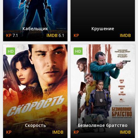
Кабельщик
Крушение
7.1
6.1
HD
HD
Скорость
Безмолвное братство