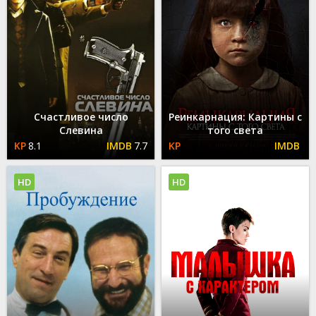
Счастливое число
Реинкарнация: Картины с
Слевина
того света
8.1
7.7
HD
HD