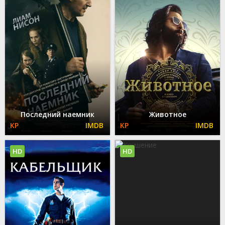
Последний наемник
Животное
HD
HD