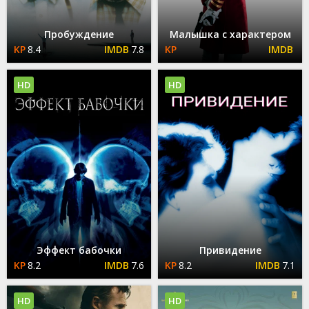
Пробуждение
Малышка с характером
8.4
7.8
HD
HD
Эффект бабочки
Привидение
8.2
7.6
8.2
7.1
HD
HD