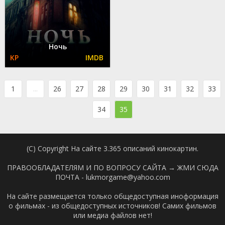
Ночь
1
...
26
27
28
29
30
31
32
33
34
35
(C) Copyright На сайте 3.365 описаний кинокартин.
ПРАВООБЛАДАТЕЛЯМ И ПО ВОПРОСУ САЙТА →
ЖМИ СЮДА
ПОЧТА - lukmorgame@yahoo.com
На сайте размещается только общедоступная иноформация
о фильмах - из общедоступных источников! Самих фильмов
или медиа файлов нет!