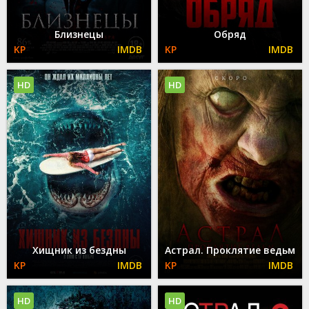
Близнецы
Обряд
HD
HD
Хищник из бездны
Астрал. Проклятие ведьм
HD
HD