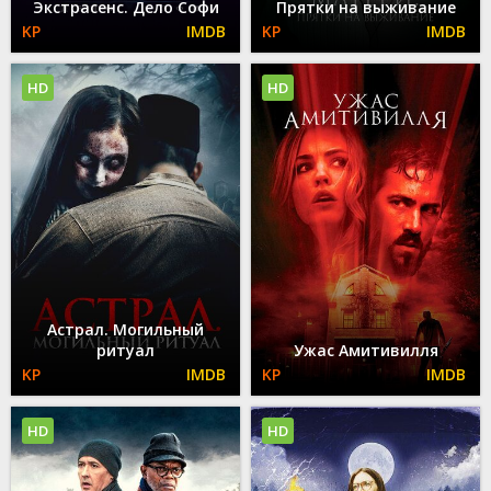
Экстрасенс. Дело Софи
Прятки на выживание
HD
HD
Астрал. Могильный
ритуал
Ужас Амитивилля
HD
HD