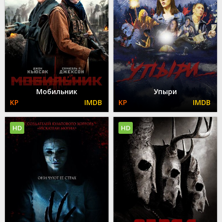
Мобильник
Упыри
HD
HD