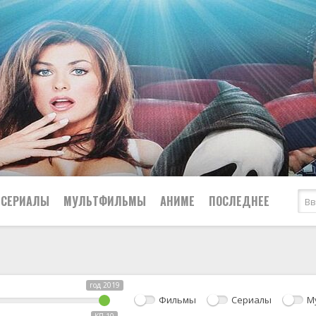
СЕРИАЛЫ
МУЛЬТФИЛЬМЫ
АНИМЕ
ПОСЛЕДНЕЕ
Все
Криминал
Боевики
Мелодрамы
год 2019
Военные
2024
Приключения
Фильмы
Сериалы
М