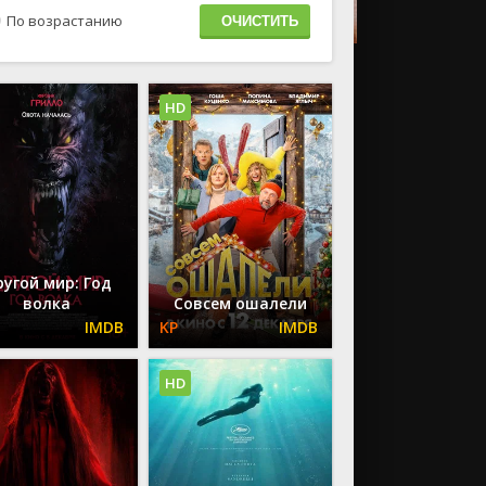
По возрастанию
HD
угой мир: Год
волка
Совсем ошалели
HD