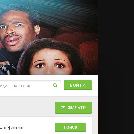
ВОЙТИ
ФИЛЬТР
ультфильмы