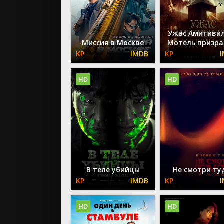
Ужас Амитивил
Миссия в Москве
Мотель призра
HD
HD
В теле убийцы
Не смотри ту
HD
HD