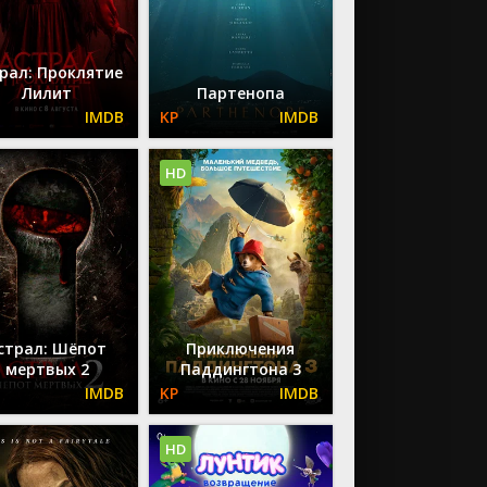
рал: Проклятие
Лилит
Партенопа
HD
страл: Шёпот
Приключения
мертвых 2
Паддингтона 3
HD