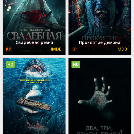
Свадебная резня
Проклятие демона
HD
HD