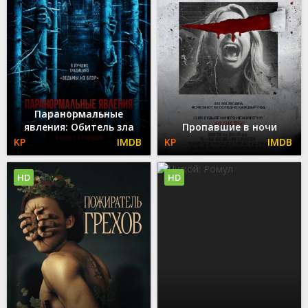
Паранормальные
явления: Обитель зла
Пропавшие в ночи
HD
HD