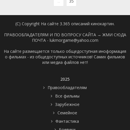
...
35
(C) Copyright На сайте 3.365 описаний кинокартин.
ПРАВООБЛАДАТЕЛЯМ И ПО ВОПРОСУ САЙТА →
ЖМИ СЮДА
ПОЧТА - lukmorgame@yahoo.com
На сайте размещается только общедоступная иноформация
о фильмах - из общедоступных источников! Самих фильмов
или медиа файлов нет!
2025
Правообладателям
Все фильмы
Зарубежное
Семейное
Фантастика
Боевики